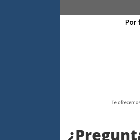
Por 
Te ofrecemos 
¿Pregunt