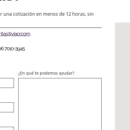
r una cotización en menos de 12 horas, sin
ntas@viacr.com
06 7010-3945
¿En qué te podemos ayudar?